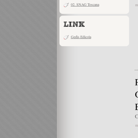
02. SNAG Toscana
m
Gedis Edicola
C
m