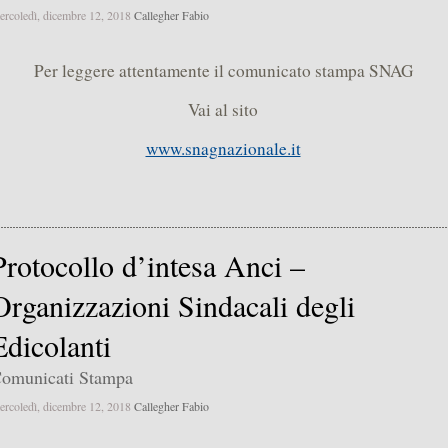
ercoledì, dicembre 12, 2018
Callegher Fabio
Per leggere attentamente il comunicato stampa SNAG
Vai al sito
www.snagnazionale.it
Protocollo d’intesa Anci –
Organizzazioni Sindacali degli
Edicolanti
omunicati Stampa
ercoledì, dicembre 12, 2018
Callegher Fabio