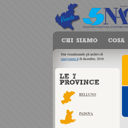
Stai visualizzando gli archivi di
snagveneto.it
di dicembre, 2018.
BELLUNO
PADOVA