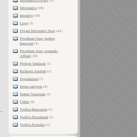
Informativa Privacy
(1)
Informative
(10)
Iniziative
(10)
Leggi
(3)
Organi Informativi Snag
(41)
Presidente Snag Andrea
Innocenti
(1)
Presidente Snag Armando
Abbiati
(10)
Proteste Sindacali
(1)
Richiesta Arretrati
(1)
Segnalazioni
(1)
Senza categoria
(4)
Statuto Nazionale
(1)
Utilita'
(6)
Verifica Banconote
(1)
Verifica Percentuali
(1)
Verifica Periodici
(1)