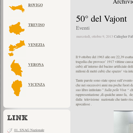
Archivi
ROVIGO
50° del Vajont
TREVISO
Eventi
mercoledì, ottobre 9, 2013
Callegher Fa
VENEZIA
Il 9 ottobre del 1963 alle ore 22,39 esa
tragedia che provoco’ 1917 vittime causa 
VERONA
cubi) all’interno del bacino artificiale d
milioni di metri cubi) che spazzo’ via inte
Tante parole sono state spese sull’evento
VICENZA
che nei successivi anni ma poche fuori da
suo libro intitolato ”
Sulla pelle Viva “
ch
rappresentazione ,di qualche anno fa, degl
dalla televisione nazionale che tanto risc
apocalisse .
01. SNAG Nazionale